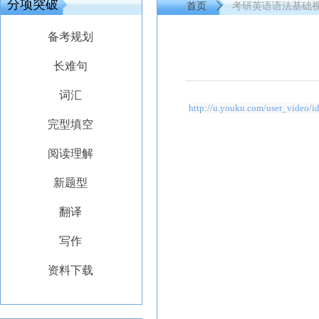
分项突破
首页
ꄲ
考研英语语法基础视
备考规划
长难句
词汇
http://u.youku.com/user_video
完型填空
阅读理解
新题型
翻译
写作
资料下载