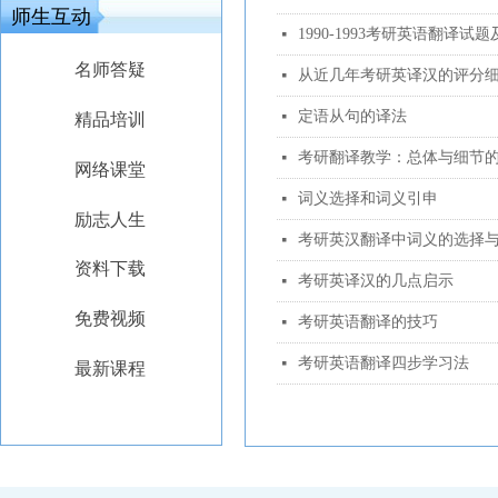
师生互动
1990-1993考研英语翻译试
넷
名师答疑
从近几年考研英译汉的评分
넷
定语从句的译法
넷
精品培训
考研翻译教学：总体与细节
넷
网络课堂
词义选择和词义引申
넷
励志人生
考研英汉翻译中词义的选择
넷
资料下载
考研英译汉的几点启示
넷
免费视频
考研英语翻译的技巧
넷
考研英语翻译四步学习法
넷
最新课程