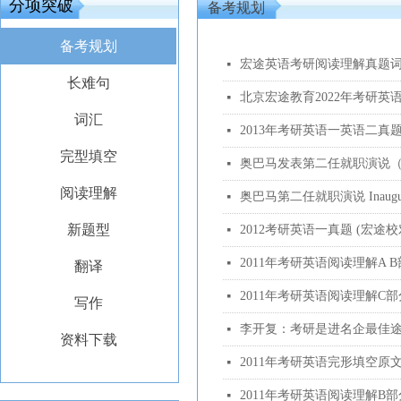
分项突破
备考规划
备考规划
宏途英语考研阅读理解真题词汇手
넷
长难句
北京宏途教育2022年考研英
넷
词汇
2013年考研英语一英语二真
넷
完型填空
奥巴马发表第二任就职演说（
넷
阅读理解
奥巴马第二任就职演说 Inaugural A
넷
新题型
2012考研英语一真题 (宏途校
넷
2011年考研英语阅读理解A 
넷
翻译
2011年考研英语阅读理解C
넷
写作
李开复：考研是进名企最佳
넷
资料下载
2011年考研英语完形填空原
넷
2011年考研英语阅读理解B
넷